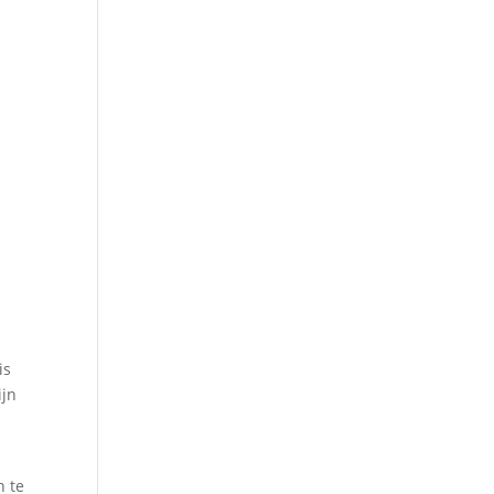
is
ijn
n te