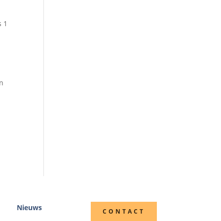
s 1
en
Nieuws
CONTACT